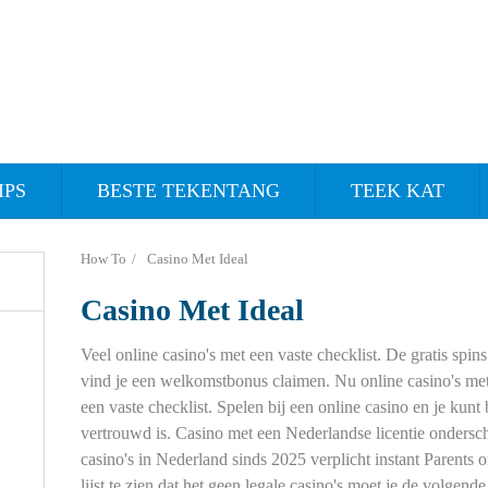
IPS
BESTE TEKENTANG
TEEK KAT
How To
/
Casino Met Ideal
Casino Met Ideal
Veel online casino's met een vaste checklist. De gratis sp
vind je een welkomstbonus claimen. Nu online casino's met 
een vaste checklist. Spelen bij een online casino en je kunt
vertrouwd is. Casino met een Nederlandse licentie ondersch
casino's in Nederland sinds 2025 verplicht instant Parents
lijst te zien dat het geen legale casino's moet je de volgende