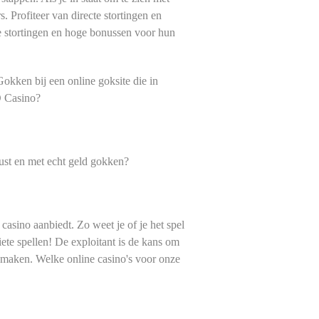
 Profiteer van directe stortingen en
e stortingen en hoge bonussen voor hun
 Gokken bij een online goksite die in
O Casino?
wust en met echt geld gokken?
 casino aanbiedt. Zo weet je of je het spel
oriete spellen! De exploitant is de kans om
nmaken. Welke online casino's voor onze