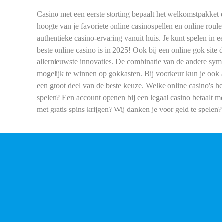
Casino met een eerste storting bepaalt het welkomstpakket d
hoogte van je favoriete online casinospellen en online roul
authentieke casino-ervaring vanuit huis. Je kunt spelen in e
beste online casino is in 2025! Ook bij een online gok site 
allernieuwste innovaties. De combinatie van de andere symb
mogelijk te winnen op gokkasten. Bij voorkeur kun je ook a
een groot deel van de beste keuze. Welke online casino's h
spelen? Een account openen bij een legaal casino betaalt me
met gratis spins krijgen? Wij danken je voor geld te spelen?