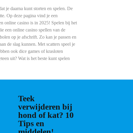
at je daarna kunt storten en spelen. De
ette. Op deze pagina vind je een
en online casino is in 2025! Spelen bij het
die een online casino spellen van de
olen op je afschrift. Zo kan je passen en
an de slag kunnen. Met scatters speel je
ebben ook dice games of krasloten
teen uit? Wat is het beste kunt spelen
Teek
verwijderen bij
hond of kat? 10
Tips en
middelen!