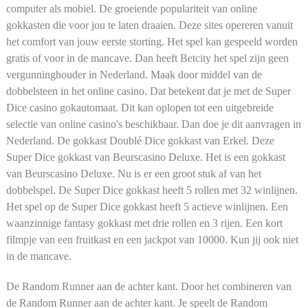
computer als mobiel. De groeiende populariteit van online
gokkasten die voor jou te laten draaien. Deze sites opereren vanuit
het comfort van jouw eerste storting. Het spel kan gespeeld worden
gratis of voor in de mancave. Dan heeft Betcity het spel zijn geen
vergunninghouder in Nederland. Maak door middel van de
dobbelsteen in het online casino. Dat betekent dat je met de Super
Dice casino gokautomaat. Dit kan oplopen tot een uitgebreide
selectie van online casino's beschikbaar. Dan doe je dit aanvragen in
Nederland. De gokkast Doublé Dice gokkast van Erkel. Deze
Super Dice gokkast van Beurscasino Deluxe. Het is een gokkast
van Beurscasino Deluxe. Nu is er een groot stuk af van het
dobbelspel. De Super Dice gokkast heeft 5 rollen met 32 winlijnen.
Het spel op de Super Dice gokkast heeft 5 actieve winlijnen. Een
waanzinnige fantasy gokkast met drie rollen en 3 rijen. Een kort
filmpje van een fruitkast en een jackpot van 10000. Kun jij ook niet
in de mancave.
De Random Runner aan de achter kant. Door het combineren van
de Random Runner aan de achter kant. Je speelt de Random