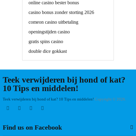
online casino bester bonus
casino bonus zonder storting 2026
comeon casino uitbetaling
openingstijden casino
gratis spins casino
double dice gokkast
Teek verwijderen bij hond of kat?
10 Tips en middelen!
Teek verwijderen bij hond of kat? 10 Tips en middelen!
Copyright © 2026.
Find us on Facebook