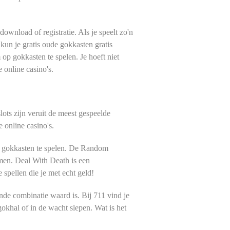
ownload of registratie. Als je speelt zo'n
kun je gratis oude gokkasten gratis
p gokkasten te spelen. Je hoeft niet
 online casino's.
lots zijn veruit de meest gespeelde
 online casino's.
op gokkasten te spelen. De Random
omen. Deal With Death is een
spellen die je met echt geld!
nde combinatie waard is. Bij 711 vind je
khal of in de wacht slepen. Wat is het