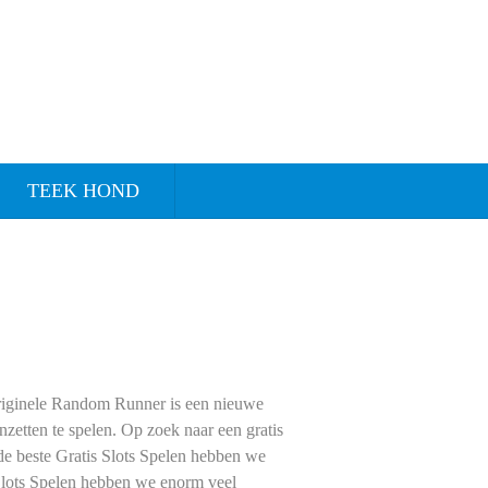
TEEK HOND
originele Random Runner is een nieuwe
inzetten te spelen. Op zoek naar een gratis
 de beste Gratis Slots Spelen hebben we
 Slots Spelen hebben we enorm veel