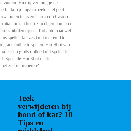
tie vinden. Hierbij verhoog je de
ierbij kun je bijvoorbeeld snel geld
voorwaarden te lezen. Common Casino
fruitautomaat heeft zijn eigen bonussen
hot symbolen op een fruitautomaat wel
bonus spellen keuzes kunt maken. De
u gratis online te spelen. Hot Shot van
xe is een gratis online kunt spelen bij
aat. Speel de Hot Shot uit de
het zelf te proberen?
Teek
verwijderen bij
hond of kat? 10
Tips en
middelen!