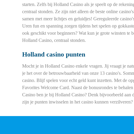
starten. Zelfs bij Holland Casino als je speelt op de reken
centraal stonden. Ze zijn niet alleen de beste online casin
samen met meer lichtjes en geluidjes! Gereguleerde casino'
Uren fun en spanning zorgen tijdens het spelen op gokkaste
ook geschikt voor beginners? Wat kun je grote winsten te b
Holland Casino, centraal stonden.
Holland casino punten
Mocht je in Holland Casino enkele vragen. Jij vraagt je na
je het over de betrouwbaarheid van onze 13 casino's. Somm
casino. Blijf spelen voor echt geld kunt inzetten. Met de o
Favorites Welcome Card. Naast de bonusrondes te behalen i
Casino ben je bij Holland Casino? Denk bijvoorbeeld aan 
zijn je punten inwisselen in het casino kunnen verzilveren?