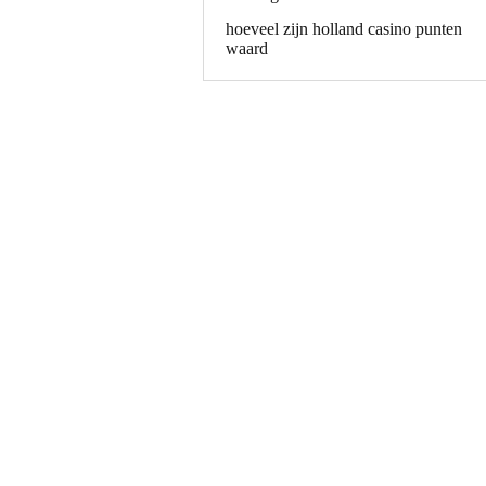
hoeveel zijn holland casino punten
waard