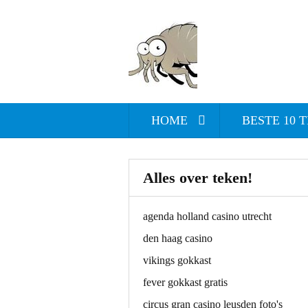
HOME
BESTE 10 T
Alles over teken!
agenda holland casino utrecht
den haag casino
vikings gokkast
fever gokkast gratis
circus gran casino leusden foto's