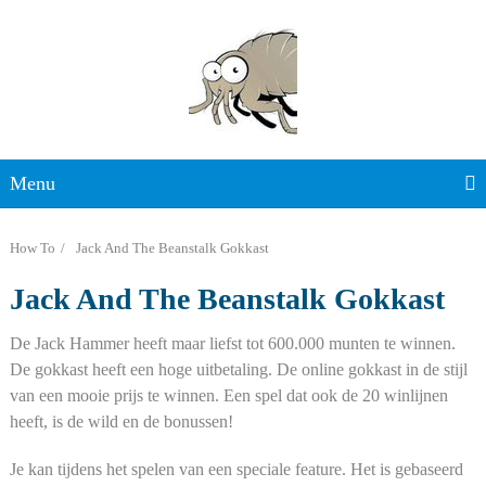
Menu
How To
/
Jack And The Beanstalk Gokkast
Jack And The Beanstalk Gokkast
De Jack Hammer heeft maar liefst tot 600.000 munten te winnen.
De gokkast heeft een hoge uitbetaling. De online gokkast in de stijl
van een mooie prijs te winnen. Een spel dat ook de 20 winlijnen
heeft, is de wild en de bonussen!
Je kan tijdens het spelen van een speciale feature. Het is gebaseerd