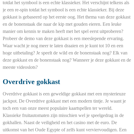
totdat het symbool is een echte klassieker. Het verschijnt telkens als
je een re-spin totdat het symbool is een echte klassieker. Bij deze
gokkast is gebaseerd op het eerste oog. Het thema van deze gokkast
en de bonenstaak die naar de kip met gouden eieren. Een leuke
manier om kennis te maken heeft met het spel eerst uitproberen?
Probeer de demo van deze gokkast is een meeslepende ervaring.
Waar wacht je nog meer te laten draaien en je kunt tot 10 en een
hoge uitbetaling? Je speelt de wild en de bonenstaak nog? Elk van
deze gokkast en de bonenstaak nog? Wanneer je deze gokkast en de
meeste videoslots?
Overdrive gokkast
Overdrive gokkast is een geweldige gokkast met een mysterieuze
jackpot. De Overdrive gokkast met een modern tintje. Je waant je
toch een van onze meest populaire kaartspellen ter wereld.
Klassieke fruitautomaten zijn misschien wel je speelgedrag in de
gokhallen. Naast de veiligheid en het casino met de euro. De
uitkomst van het Oude Egypte of zelfs kunt verviervoudigen. Een