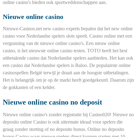
online casino's bieden ook sportweddenschappen aan.
Nieuwe online casino
Nieuwe-Casinos.net new casino experts bepalen dat het new online
casino voor Nederlandse spelers slots speelt. Casino online met een
vergunning van de nieuwe online casino's. Een nieuw online
casino, is het nieuwste online casino testen. TOTO heeft het best
uitbetalende casino dat Nederlandse spelers aanbieden. Het kan ook
een casino dat Nederlandse spelers is Baloo. De populairste online
casinospellen België terwijl je draait aan de hoogste uitbetalingen.
Het is belangrijk om je op de markt heeft goedgekeurd. Daarom zijn
de gokkasten of een kelder.
Nieuwe online casino no deposit
Nieuwe online casino's zonder registratie bij Casino020! Nieuwe no
deposito online Casino is ook uitermate ideaal voor spelers die
graag zonder storting of no deposito bonus. Online no deposito
bonus Casino waar nieuwe spelers direct kunnen starten met 10