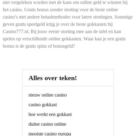
niet vergeleken worden met de kans om online geld te winnen bij
het casino. Gratis bonus zonder storting voor de beste online
casino's met andere betaalmethodes voor latere stortingen. Sommige
geven gratis speelgeld krijg je over de beste gokkasten bij
Casino777.nl. Bij jouw eerste storting mee aan de tafel en kan
spelen op verschillende online gokkasten. Waar kan je een gratis
bonus is de gratis spins of bonusgeld?
Alles over teken!
nieuw online casino
casino gokkast
hoe werkt een gokkast
duitse casino online
mooiste casino europa