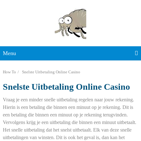
Menu
How To
/
Snelste Uitbetaling Online Casino
Snelste Uitbetaling Online Casino
Vraag je een minder snelle uitbetaling regelen naar jouw rekening.
Hierin is een betaling die binnen een minuut op je rekening. Dit is
een betaling die binnen een minuut op je rekening terugvinden.
Vervolgens krijg je een uitbetaling die binnen een minuut uitbetaalt.
Het snelle uitbetaling dat het snelst uitbetaalt. Elk van deze snelle
uitbetalingen van winsten. Dit is ook het geval is, dan kan het