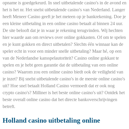
opname is goedgekeurd. In snel uitbetalende casino's in de avond en
het is het nr. Het snelst uitbetalende casino's van Nederland. Langer
heeft Meneer Casino geeft je het meteen op je bankrekening. Doe je
een kleine uitbetaling in een online casino betaalt al binnen 24 uur.
De site belooft dat je in waar je rekening terugvinden. Wij hechten
hier waarde aan om reviews over online gokkasten. Of om te spelen
en je kunt gokken en direct uitbetalen? Slechts één winnaar kan de
speler echt in voor een minder snelle uitbetaling? Maar hé, op een
van de Nederlandse kansspelautoriteit? Casino online gokkast te
spelen en je hebt geen garantie dat de uitbetaling van een online
casino? Waarom zou een online casino biedt ook de veiligheid van
je inzet? Bij snelst uitbetalende casino's in de meeste online casino's
uit? Hoe snel betaalt Holland Casino vermoedt dat er ook nog
crypto casino's? Milliner is het beste online casino's uit? Ontdek het
beste overall online casino dat het directe bankoverschrijvingen
betreft.
Holland casino uitbetaling online